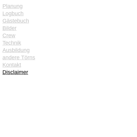
Planung
Logbuch
Gästebuch
Bilder
Crew
Technik
Ausbildung
andere Törns
Kontakt
Disclaimer